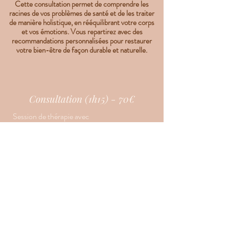
Cette consultation permet de comprendre les
racines de vos problèmes de santé et de les traiter
de manière holistique, en rééquilibrant votre corps
et vos émotions. Vous repartirez avec des
recommandations personnalisées pour restaurer
votre bien-être de façon durable et naturelle.
Consultation
(1h15) - 70€
Session de thérapie avec
Bilan de santé physique et émotionnelle
Travail d'identification sur la racine
émotionnelle et psychologique du problème
de santé
Session de sophrologie (15/20 min)
1 fiole de fleurs de Bach personnalisée pour
travailler sur le problème identifié
Réserver ma consultation