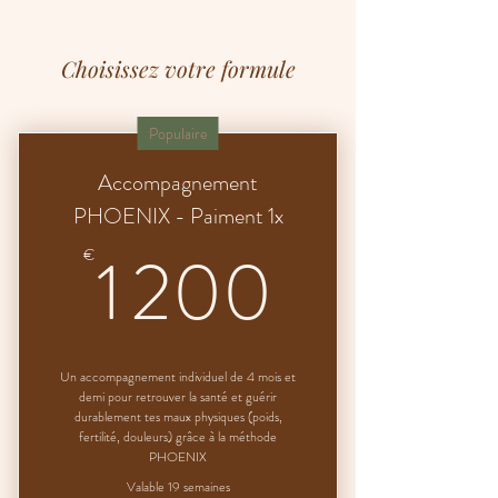
Choisissez votre formule
Populaire
Accompagnement
PHOENIX - Paiment 1x
1 200
1 200
€
Un accompagnement individuel de 4 mois et
demi pour retrouver la santé et guérir
durablement tes maux physiques (poids,
fertilité, douleurs) grâce à la méthode
PHOENIX
Valable 19 semaines