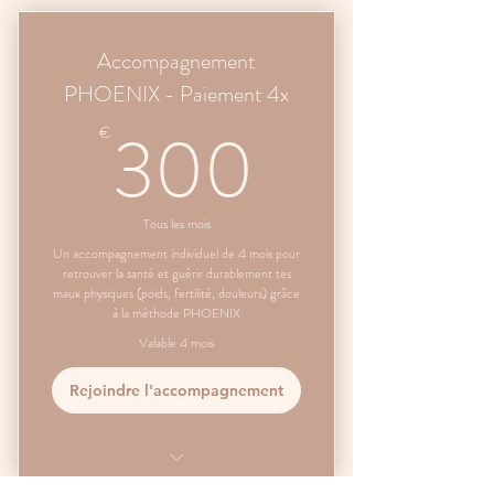
Accompagnement
PHOENIX - Paiement 4x
300€
300
€
Tous les mois
Un accompagnement individuel de 4 mois pour
retrouver la santé et guérir durablement tes
maux physiques (poids, fertilité, douleurs) grâce
à la méthode PHOENIX
Valable 4 mois
Rejoindre l'accompagnement
Accompagnement personnalisé de 4